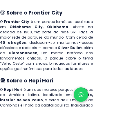
🤠
 Sobre o Frontier City
O 
Frontier City
 é um parque temático localizado 
em 
Oklahoma City, Oklahoma
. Aberto na 
década de 1960, fAz parte da rede Six Flags, a 
40 atrações
, destacam-se montanhas-russas 
clássicas e radicais — como o 
Silver Bullet
, além 
da 
Diamondback
, um marco histórico dos 
lançamentos antigos. O parque cobre o tema 
“Velho Oeste” com shows, brinquedos familiares e 
opções gastronômicas para todas as idades
🎡 Sobre o Hopi Hari
O 
Hopi Hari
 é um dos maiores parques temáticos 
da América Latina, localizado em 
Vinhedo, 
interior de São Paulo
, a cerca de 30 minutos de 
Campinas e 1 hora da capital paulista. Inaugurado 
em 1999, o parque é dividido em áreas temáticas 
inspiradas em um país fictício, com uma 
identidade própria, idioma próprio (o hopês) e uma 