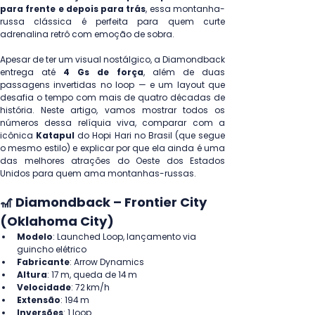
para frente e depois para trás
, essa montanha-
russa clássica é perfeita para quem curte 
adrenalina retrô com emoção de sobra.
Apesar de ter um visual nostálgico, a Diamondback 
entrega até 
4 Gs de força
, além de duas 
passagens invertidas no loop — e um layout que 
desafia o tempo com mais de quatro décadas de 
história. Neste artigo, vamos mostrar todos os 
números dessa relíquia viva, comparar com a 
icônica 
Katapul 
do Hopi Hari no Brasil (que segue 
o mesmo estilo) e explicar por que ela ainda é uma 
das melhores atrações do Oeste dos Estados 
Unidos para quem ama montanhas-russas.
🎢 Diamondback – Frontier City 
(Oklahoma City)
Modelo
: Launched Loop, lançamento via 
guincho elétrico
Fabricante
: Arrow Dynamics
Altura
: 17 m, queda de 14 m
Velocidade
: 72 km/h
Extensão
: 194 m
Inversões
: 1 loop