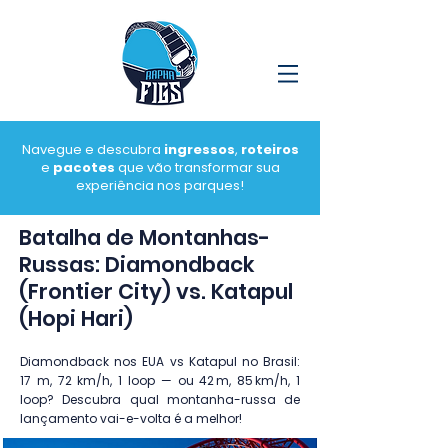
Navegue e descubra
ingressos
,
roteiros
e
pacotes
que vão transformar sua
experiência nos parques!
Batalha de Montanhas-
Russas: Diamondback
(Frontier City) vs. Katapul
(Hopi Hari)
Diamondback nos EUA vs Katapul no Brasil:
17 m, 72 km/h, 1 loop — ou 42 m, 85 km/h, 1
loop? Descubra qual montanha-russa de
lançamento vai-e-volta é a melhor!