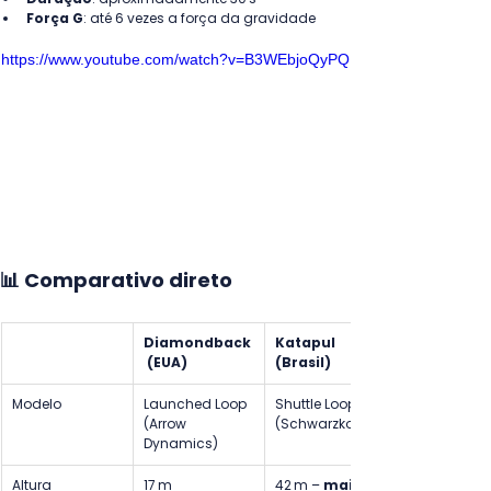
Força G
: até 6 vezes a força da gravidade
https://www.youtube.com/watch?v=B3WEbjoQyPQ
📊 Comparativo direto
Diamondback
Katapul 
 (EUA)
(Brasil)
Modelo
Launched Loop 
Shuttle Loop 
(Arrow 
(Schwarzkopf)
Dynamics)
Altura
17 m
42 m – 
mais 