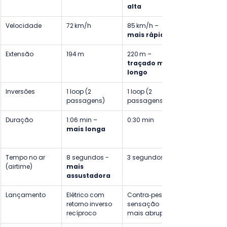
alta
Velocidade
72 km/h
85 km/h – 
mais rápida
Extensão
194 m
220 m – 
traçado mais 
longo
Inversões
1 loop (2 
1 loop (2 
passagens)
passagens)
Duração
1:06 min – 
0:30 min	
mais longa
Tempo no ar 
8 segundos - 
3 segundos
(airtime)
mais 
assustadora
Lançamento
Elétrico com 
Contra‑peso – 
retorno inverso 
sensação 
recíproco
mais abrupta