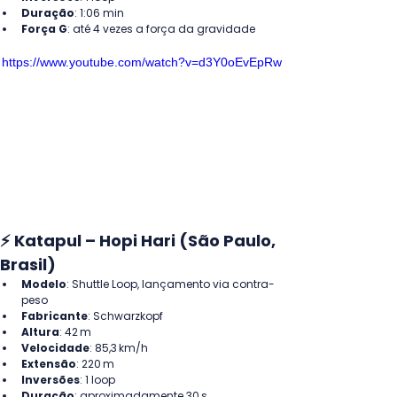
Duração
: 1:06 min
Força G
: até 4 vezes a força da gravidade
https://www.youtube.com/watch?v=d3Y0oEvEpRw
⚡ Katapul – Hopi Hari (São Paulo, 
Brasil)
Modelo
: Shuttle Loop, lançamento via contra-
peso
Fabricante
: Schwarzkopf
Altura
: 42 m
Velocidade
: 85,3 km/h
Extensão
: 220 m
Inversões
: 1 loop
Duração
: aproximadamente 30 s 