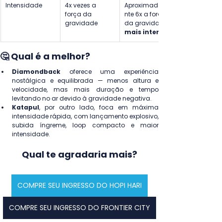
Intensidade
4x vezes a 
Aproximadame
força da 
nte 6x a força 
gravidade
da gravidade - 
mais intensa
🤔 Qual é a melhor?
Diamondback
 oferece uma experiência 
nostálgica e equilibrada — menos altura e 
velocidade, mas mais duração e tempo 
levitando no ar devido à gravidade negativa.
Katapul
, por outro lado, foca em máxima 
intensidade rápida, com lançamento explosivo, 
subida íngreme, loop compacto e maior 
intensidade.
Qual te agradaria mais?
COMPRE SEU INGRESSO DO HOPI HARI
COMPRE SEU INGRESSO DO FRONTIER CITY