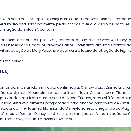
rks & Resorts na D23 Expo, exposição em que a The Walt Disney Company 
ra muito alta. Principalmente pelas criticas que a divisão de parques
formação da Splash Mountain. 
oi cheio de notícias positivas, carregadas de
 fan service
. A Disney 
es necessárias para os próximos anos. Entretanto, algumas pontos f
ilion, atração de Mary Poppins e qual será o futuro da atração do Figme
uitas coisas!
 EUA)
e retornando, mas ainda sem data confirmada. O show atual, Disney Ench
uição da Splash Mountain, se passará em Nova Orleans, com Tiana 
ganizando uma festa para o povo de Nova Orleans, mas está faltando um
russa, está oficialmente programado para abrir na primavera de 2023! 
ustador da The Haunted Mansion da Disneyland está chegando ao Mag
o” e os vilões da Disney estão sendo planejadas. A localização será
 Tom Sawyer Island e Rivers of America.