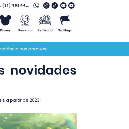
Fale com o especialista: (21) 99244 7796
Disney
Universal
SeaWorld
Six Flags
eriência nos parques!
s novidades
s a partir de 2023!