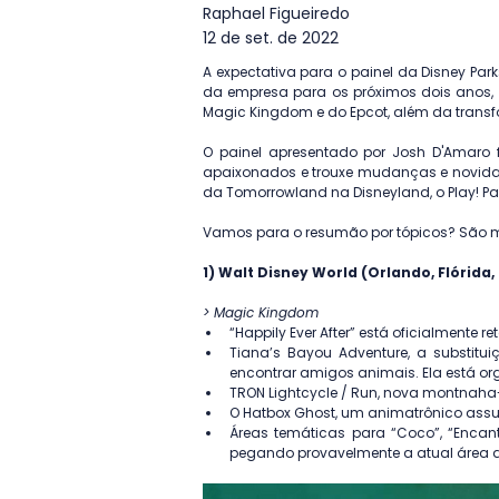
Raphael Figueiredo
12 de set. de 2022
A expectativa para o painel da Disney Pa
da empresa para os próximos dois anos, e
Magic Kingdom e do Epcot, além da trans
O painel apresentado por Josh D'Amaro f
apaixonados e trouxe mudanças e novidad
da Tomorrowland na Disneyland, o Play! Pav
Vamos para o resumão por tópicos? São m
1) Walt Disney World (Orlando, Flórida,
> Magic Kingdom
“Happily Ever After” está oficialment
Tiana’s Bayou Adventure, a substit
encontrar amigos animais. Ela está or
TRON Lightcycle / Run, nova montnaha-
O Hatbox Ghost, um animatrônico ass
Áreas temáticas para “Coco”, “Encant
pegando provavelmente a atual área da