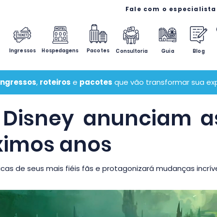
Ingressos
Hospedagens
Pacotes
Consultoria
Guia
Blog
ingressos
,
roteiros
e
pacotes
que vão transformar sua exp
 Disney anunciam a
ximos anos
cas de seus mais fiéis fãs e protagonizará mudanças incrívei