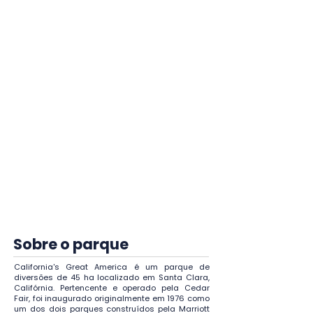
Após a confirmação do pedido o
ingresso não poderá ser
cancelado, porém tentaremos o
cancelamento em caso de
motivo de força maior com a
decisão final sendo
exclusivamente do parque, e
não da agência.
A troca de datas ou categoria
do ingresso é possível mediante
disponibilidade e pode sofrer
mudança de valores a depender
do novo ingresso escolhido.
Sobre o parque
California's Great America é um parque de
diversões de 45 ha localizado em Santa Clara,
Califórnia. Pertencente e operado pela Cedar
Fair, foi inaugurado originalmente em 1976 como
um dos dois parques construídos pela Marriott