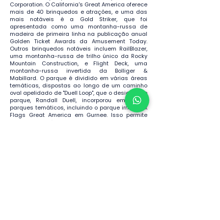
Corporation. O California's Great America oferece
mais de 40 brinquedos e atrações, e uma das
mais notáveis é a Gold Striker, que foi
apresentada como uma montanha-russa de
madeira de primeira linha na publicação anual
Golden Ticket Awards da Amusement Today.
Outros brinquedos notáveis ​​incluem RailBlazer,
uma montanha-russa de trilho único da Rocky
Mountain Construction, e Flight Deck, uma
montanha-russa invertida da Bolliger &
Mabillard. O parque é dividido em várias áreas
temáticas, dispostas ao longo de um caminho
oval apelidado de "Duell Loop", que o designer do
parque, Randall Duell, incorporou em vários
parques temáticos, incluindo o parque irmão Six
Flags Great America em Gurnee. Isso permite
que todas as áreas do parque sejam atendidas
a partir de um corredor central, enquanto os
visitantes podem conhecer todo o parque
completando uma única volta ao seu redor. Nas
fotografias aéreas, o corredor de serviço central
do parque de Santa Clara é visível como uma
estrada reta que corre quase diretamente de
norte a sul, terminando sob a montanha-russa
Patriot. As áreas temáticas são: Orleans Place,
All American Corners, Planet Snoopy, NorCal
County Fair e Hometown Square. O California's
Great America é vizinho do estádio do time de
futebol americano da NFL San Francisco 49ers.