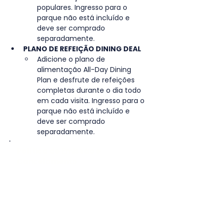
populares. Ingresso para o 
parque não está incluído e 
deve ser comprado 
separadamente.
PLANO DE REFEIÇÃO DINING DEAL
Adicione o plano de 
alimentação All-Day Dining 
Plan e desfrute de refeições 
completas durante o dia todo 
em cada visita. Ingresso para o 
parque não está incluído e 
deve ser comprado 
separadamente.
Política de Emissão e
Cancelamento
O ingresso será enviado por e-
mail ou WhatsApp após
confirmação de compra e envio
dos dados.