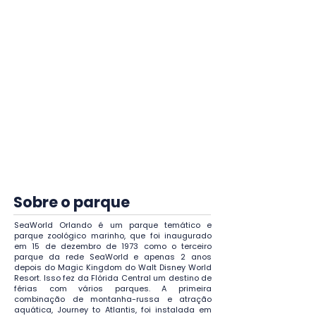
cancelamento em caso de
motivo de força maior com a
decisão final sendo
exclusivamente do parque, e
não da agência.
A troca de datas ou categoria
do ingresso é possível mediante
disponibilidade e pode sofrer
mudança de valores a depender
do novo ingresso escolhido.
Sobre o parque
SeaWorld Orlando é um parque temático e
parque zoológico marinho, que foi inaugurado
em 15 de dezembro de 1973 como o terceiro
parque da rede SeaWorld e apenas 2 anos
depois do Magic Kingdom do Walt Disney World
Resort. Isso fez da Flórida Central um destino de
férias com vários parques. A primeira
combinação de montanha-russa e atração
aquática, Journey to Atlantis, foi instalada em