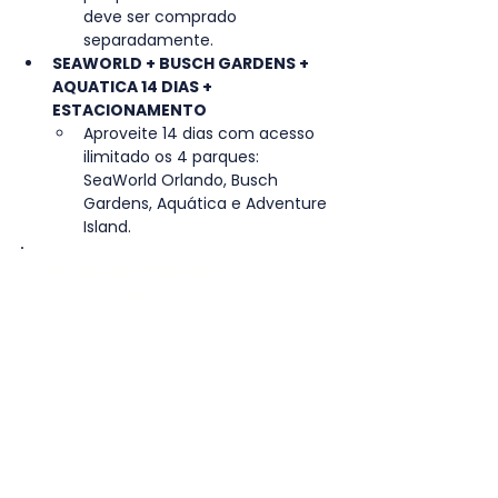
deve ser comprado 
separadamente.
SEAWORLD + BUSCH GARDENS + 
AQUATICA 14 DIAS + 
ESTACIONAMENTO
Aproveite 14 dias com acesso 
ilimitado os 4 parques: 
SeaWorld Orlando, Busch 
Gardens, Aquática e Adventure 
Island.
Política de Emissão e
Cancelamento
O ingresso será enviado por e-
mail ou WhatsApp após
confirmação de compra e envio
dos dados.
Após a confirmação do pedido o
ingresso não poderá ser
cancelado, porém tentaremos o