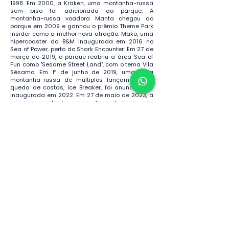
1998. Em 2000, a Kraken, uma montanha-russa
sem piso foi adicionada ao parque. A
montanha-russa voadora Manta chegou ao
parque em 2009 e ganhou o prêmio Theme Park
Insider como a melhor nova atração. Mako, uma
hipercoaster da B&M inaugurada em 2016 no
Sea of Power, perto do Shark Encounter. Em 27 de
março de 2019, o parque reabriu a área Sea of
Fun como "Sesame Street Land", com o tema Vila
Sésamo. Em 1º de junho de 2019, uma nova
montanha-russa de múltiplos lançamentos e
queda de costas, Ice Breaker, foi anunciada e
inaugurada em 2022. Em 27 de maio de 2023, a
primeira montanha-russa de surf do mundo
fabricada pela Bolliger & Mabillard, Pipeline, foi
inaugurada no SeaWorld Orlando. É um
renascimento da montanha-russa stand-up,
apresentando melhores travas e oferecendo
uma experiência de passeio mais confortável.
Em 28 de setembro de 2023, foi anunciada uma
nova montanha-russa familiar fabricada pela
Bolliger & Mabillard chamada Penguin Trek. A
inauguração está prevista para 2024 e
substituirá o antigo passeio Antarctica: Empire of
the Penguin.
Inscreva-se para receber
ofertas exclusivas