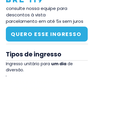
consulte nossa equipe para
descontos à vista
parcelamento em até 5x sem juros
QUERO ESSE INGRESSO
Tipos de ingresso
Ingresso unitário para 
um dia
 de 
diversão.
Política de Emissão e
Cancelamento
O ingresso será enviado por e-
mail ou WhatsApp após
confirmação de compra e envio
dos dados.
Após a confirmação do pedido o