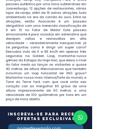
passeio autêntico por uma mina subterrânea em
Joanesburgo, 12 opções de restaurantes, várias
lojas de varejo, além de 15 outras atrações, tudo
ambientado na era da corrida do ouro. Entre as
atrações, estão: Anaconda é um ‘passeio
obrigatório’ com uma merecida classificação de
9 em 10 no Fator de Medo! Este passeio
emocionante é para viciados em adrenalina que
desejam voltas e reviravoltas em alta
velocidade – verdadeiramente inesquecível; já
se perguntou como é dirigir um super carro?
Descubra indo de 0 a 85 km/h em apenas três
segundos na Golden Loop, montanha-russa
gêmea da Katapul do Hopi Hari, que eleva o nível
do fator medo ao lançar os visitantes a quase
40 metros de altura. Mencionamos que também
incluímos um loop horizontal de 360 ​​graus?
Montanha-russa mais intensa/forte do mundo, a
Torre do Terror fará com que você sinta seu
coração cair ao mergulhar 90 graus de uma
altura impressionante de 50 metros a uma
velocidade de 100 quilômetros por hora em um
poço de mina aberto.
Inscreva-se para receber
ofertas exclusivas