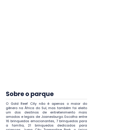
ingresso não poderá ser
cancelado, porém tentaremos o
cancelamento em caso de
motivo de força maior com a
decisão final sendo
exclusivamente do parque, e
não da agência.
A troca de datas ou categoria
do ingresso é possível mediante
disponibilidade e pode sofrer
mudança de valores a depender
do novo ingresso escolhido.
Sobre o parque
O Gold Reef City não é apenas o maior do
gênero na África do Sul, mas também foi eleito
um dos destinos de entretenimento mais
amados e legais de Joanesburgo. Escolha entre
16 brinquedos emocionantes, 7 brinquedos para
a família, 21 brinquedos dedicados para
crianças, Jump City Trampoline Park, o único