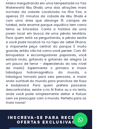
inteiro mergulhando em uma tempestade no Yas
Waterworld Abu Dhabi, uma das atrações mais
incríveis da cidade. Localizado na Ilha Yas, a
apenas 20 minutos da cidade de Abu Dhabi e
com uma área que abrange 15 campos de
futebol, este enorme parque aquático tem como
tema os Emirados. Conta a história de uma
jovem local em busca de uma pérola lendária.
Para quem está se perguntando, a pérola existe
e você pode localizá-la no topo de Jebel Dhana,
a imponente peça central do parque. É muito
grande, então não há como você perder. Com 40
brinquedos e escorregadores populares, você
estará rindo, gritando e gritando de alegria (e
um pouco de terror - dependendo do seu nível
de medo). Experimente o primeiro e maior
toboágua hidromagnético do mundo, o
toboágua tornado para seis pessoas, a maior
onda surfável do mundo para pranchas de fluxo
e bodyboard. Para quem prefere passeios
descontraídos, existe o rio Al Raha ou o rio lento,
onde você pode simplesmente deitar e flutuar
sem se preocupar com o mundo. Perfeito para os
mais novos!
Inscreva-se para receber
ofertas exclusivas