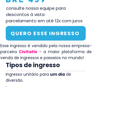
consulte nossa equipe para
descontos à vista
parcelamento em até 12x com juros
QUERO ESSE INGRESSO
Esse ingresso é vendido pela nossa empresa-
parceira 
Civitatis
 - a maior plataforma de 
venda de ingressos e passeios no mundo!
Tipos de ingresso
Ingresso unitário para 
um dia
 de 
diversão.
Política de Emissão e
Cancelamento
O ingresso será enviado por e-
mail ou WhatsApp após
confirmação de compra e envio
dos dados.