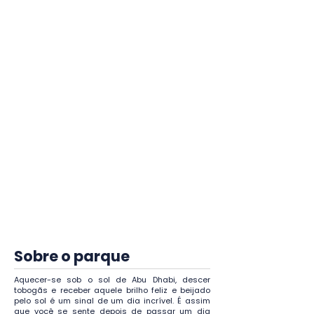
Após a confirmação do pedido o
ingresso não poderá ser
cancelado, porém tentaremos o
cancelamento em caso de
motivo de força maior com a
decisão final sendo
exclusivamente do parque, e
não da agência.
A troca de datas ou categoria
do ingresso é possível mediante
disponibilidade e pode sofrer
mudança de valores a depender
do novo ingresso escolhido.
Sobre o parque
Aquecer-se sob o sol de Abu Dhabi, descer
tobogãs e receber aquele brilho feliz e beijado
pelo sol é um sinal de um dia incrível. É assim
que você se sente depois de passar um dia