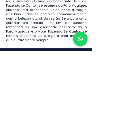
mais diversão. O clima aconchegante do Hotel
Fazenda Le Canton se estende ao Parc Magique,
criando uma experiência única onde a magia
dos brinquedos se combina harmoniosamente
com a beleza natural da região. Seja para uma
estadia em família, um fim de semana
romântico ou uma escapada descontraída, o
Parc Magique e o Hotel Fazenda Le Canton se
tornam o cenário perfeito para criar memórias
que durarão para sempre.
Inscreva-se para receber
ofertas exclusivas
Inscrever
Fale com o especialista: (21) 99244 7796