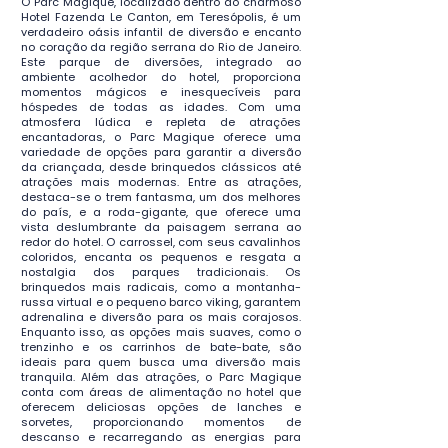
O Parc Magique, localizado dentro do charmoso
Hotel Fazenda Le Canton, em Teresópolis, é um
verdadeiro oásis infantil de diversão e encanto
no coração da região serrana do Rio de Janeiro.
Este parque de diversões, integrado ao
ambiente acolhedor do hotel, proporciona
momentos mágicos e inesquecíveis para
hóspedes de todas as idades. Com uma
atmosfera lúdica e repleta de atrações
encantadoras, o Parc Magique oferece uma
variedade de opções para garantir a diversão
da criançada, desde brinquedos clássicos até
atrações mais modernas. Entre as atrações,
destaca-se o trem fantasma, um dos melhores
do país, e a roda-gigante, que oferece uma
vista deslumbrante da paisagem serrana ao
redor do hotel. O carrossel, com seus cavalinhos
coloridos, encanta os pequenos e resgata a
nostalgia dos parques tradicionais. Os
brinquedos mais radicais, como a montanha-
russa virtual e o pequeno barco viking, garantem
adrenalina e diversão para os mais corajosos.
Enquanto isso, as opções mais suaves, como o
trenzinho e os carrinhos de bate-bate, são
ideais para quem busca uma diversão mais
tranquila. Além das atrações, o Parc Magique
conta com áreas de alimentação no hotel que
oferecem deliciosas opções de lanches e
sorvetes, proporcionando momentos de
descanso e recarregando as energias para