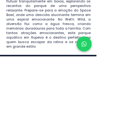
flutuar tranquilamente em boias, explorando os
recantos do parque de uma perspectiva
relaxante. Prepare-se para a emoção do Space
Bowl, onde uma descida alucinante termina em
uma espiral emocionante. No Wet'n Wild, a
diversão flui como a água fresca, criando
memórias duradouras para toda a família. Com
tantas atrações emocionantes, este parque
aquático em Itupeva é o destino perfeito para
quem busca escapar da rotina e se refrescar
em grande estilo.
Inscreva-se para receber
ofertas exclusivas
Inscrever
Fale com o especialista: (21) 99244 7796