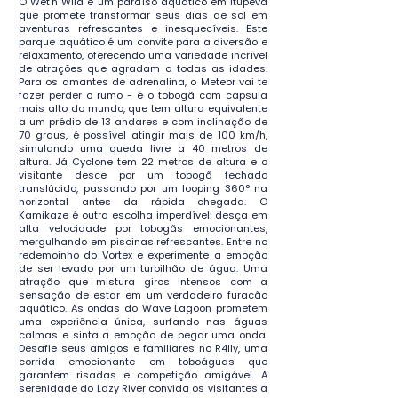
O Wet'n Wild é um paraíso aquático em Itupeva
que promete transformar seus dias de sol em
aventuras refrescantes e inesquecíveis. Este
parque aquático é um convite para a diversão e
relaxamento, oferecendo uma variedade incrível
de atrações que agradam a todas as idades.
Para os amantes de adrenalina, o Meteor vai te
fazer perder o rumo - é o tobogã com capsula
mais alto do mundo, que tem altura equivalente
a um prédio de 13 andares e com inclinação de
70 graus, é possível atingir mais de 100 km/h,
simulando uma queda livre a 40 metros de
altura. Já Cyclone tem 22 metros de altura e o
visitante desce por um tobogã fechado
translúcido, passando por um looping 360° na
horizontal antes da rápida chegada. O
Kamikaze é outra escolha imperdível: desça em
alta velocidade por tobogãs emocionantes,
mergulhando em piscinas refrescantes. Entre no
redemoinho do Vortex e experimente a emoção
de ser levado por um turbilhão de água. Uma
atração que mistura giros intensos com a
sensação de estar em um verdadeiro furacão
aquático. As ondas do Wave Lagoon prometem
uma experiência única, surfando nas águas
calmas e sinta a emoção de pegar uma onda.
Desafie seus amigos e familiares no R4lly, uma
corrida emocionante em toboáguas que
garantem risadas e competição amigável. A
serenidade do Lazy River convida os visitantes a