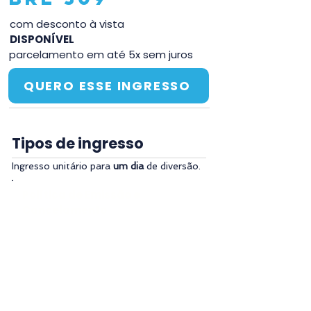
com desconto à vista
DISPONÍVEL
parcelamento em até 5x sem juros
QUERO ESSE INGRESSO
Tipos de ingresso
Ingresso unitário para 
um dia
 de diversão.
Política de Emissão e
Cancelamento
O ingresso será enviado por e-
mail ou WhatsApp após
confirmação de compra e envio
dos dados.
Após a confirmação do pedido o