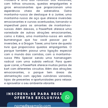
madeira é uma das favoritas dos visitantes,
com trilhos sinuosos, quedas empolgantes e
giros emocionantes que proporcionam uma
experiência cheia de adrenalina. Outra
montanha-russa de destaque é a Junker, uma
montanha-russa de aço que oferece inversões
emocionantes e curvas acentuadas, tornando-a
imperdível para os amantes de montanhas-
russas. Além dessas, o PowerPark oferece uma
variedade de outras atrações emocionantes,
como o Kobra, uma montanha-russa em estilo
bumerangue que faz você passar por 3
inversões, e a Dragon Tower, uma torre de queda
livre que proporciona quedas empolgantes. O
parque também possui uma ligação especial
com o mundo das corridas, com a montanha-
russa Pitts Special sendo uma homenagem
radical com uma subida vertical. Para quem
quer correr, o PowerPark oferece muitas pistas de
kart com diferentes circuitos. Além das atrações
emocionantes, o parque tem áreas de
alimentação com opções culinárias variadas,
lojas de presentes e oportunidades para relaxar
e aproveitar o seu ambiente vibrante.
Inscreva-se para receber
ofertas exclusivas