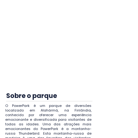
ingresso não poderá ser
cancelado, porém tentaremos o
cancelamento em caso de motivo
de força maior com a decisão
final sendo exclusivamente do
parque, e não da agência.
A troca de datas ou categoria do
ingresso é possível mediante
disponibilidade e pode sofrer
mudança de valores a depender
do novo ingresso escolhido.
Sobre o parque
O PowerPark é um parque de diversões
localizado em Alahärmä, na Finlândia,
conhecido por oferecer uma experiência
emocionante e diversificada para visitantes de
todas as idades. Uma das atrações mais
emocionantes do PowerPark é a montanha-
russa Thunderbird. Esta montanha-russa de