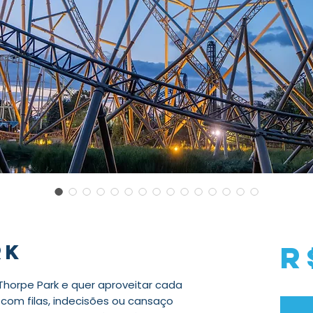
rk
R
 Thorpe Park e quer aproveitar cada
m filas, indecisões ou cansaço