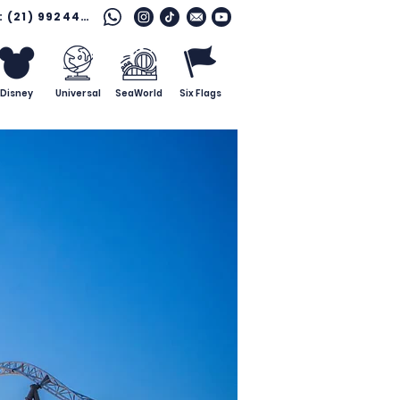
Fale com o especialista: (21) 99244 7796
Disney
Universal
SeaWorld
Six Flags