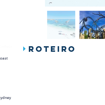
ROTEIRO
 Conheça
Coast
Sydney