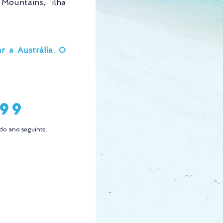
ountains, ilha 
r a Austrália. O 
999
do ano seguinte.