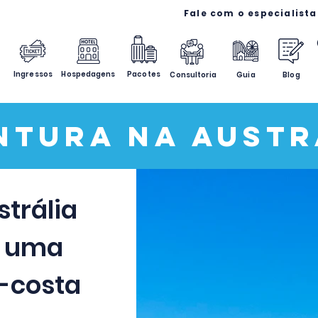
Ingressos
Hospedagens
Pacotes
Consultoria
Guia
Blog
ntura na Austr
strália
m uma
-costa