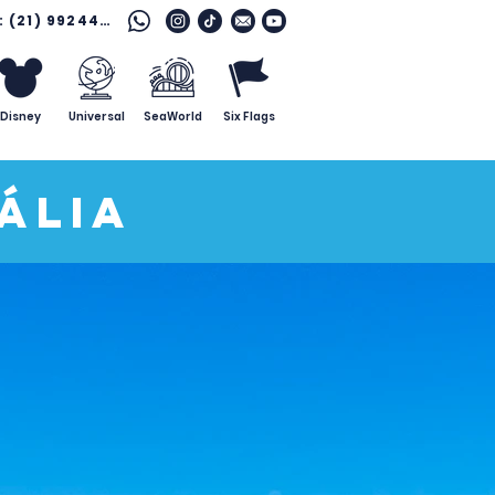
Fale com o especialista: (21) 99244 7796
Disney
Universal
SeaWorld
Six Flags
ália