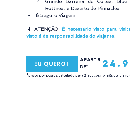
Grande Barreira de Corais, Blue M
Rottnest e Deserto de Pinnacles
🔒 Seguro Viagem
🛂 
ATENÇÃO
: 
É necessário visto para visita
visto é de responsabilidade do viajante.
A PARTIR
24.
EU QUERO!
DE*
*preço por pessoa calculado para 2 adultos no mês de junho 