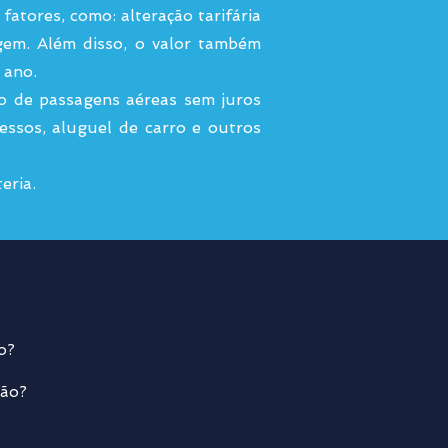
fatores, como: alteração tarifária
gem. Além disso, o valor também
 ano.
o de passagens aéreas sem juros
ssos, aluguel de carro e outros
eria.
do?
ião?