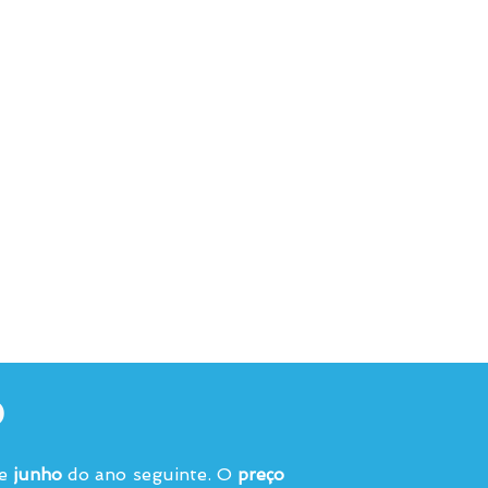
o
de
junho
do ano seguinte. O
preço