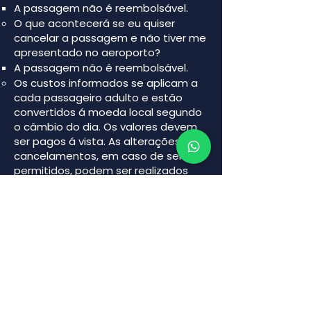
A passagem não é reembolsável.
O que acontecerá se eu quiser
cancelar a passagem e não tiver me
apresentado no aeroporto?
A passagem não é reembolsável.
Os custos informados se aplicam a
cada passageiro adulto e estão
convertidos á moeda local segundo
o câmbio do dia. Os valores devem
ser pagos á vista. As alterações e os
cancelamentos, em caso de ser
permitidos, podem ser realizados
até 24 horas antes do embarque e
durante um ano a partir da data da
compra. As taxas de serviço a
companhia cobrados na reserva
original não serão reembolsados.
🛏️ Hospedagem
As tarifas promocionais não permite
realizar alterações ou
cancelamentos.