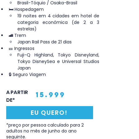
Brasil-Tóquio / Osaka-Brasil
🛏️ Hospedagem
19 noites em 4 cidades em hotel de 
categoria econômica (de 2 a 3 
estrelas)
🚄 Trem
Japan Rail Pass de 21 dias
🎫 Ingressos
Fuji-Q Highland, Tokyo Disneyland, 
Tokyo DisneySea e Universal Studios 
Japan
🔒 Seguro Viagem
A PARTIR
15.999
DE*
EU QUERO!
*preço por pessoa calculado para 2
adultos no mês de junho do ano
seguinte.