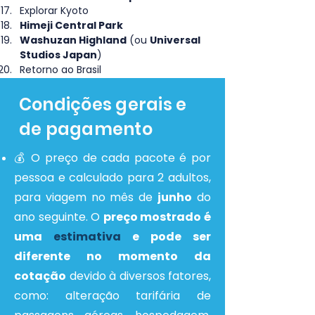
Explorar Kyoto
Himeji Central Park 
Washuzan Highland
 (ou 
Universal 
Studios Japan
)
Retorno ao Brasil
Condições gerais e
de pagamento
💰 O preço de cada pacote é por
pessoa e calculado para 2 adultos,
para viagem no mês de
junho
do
ano seguinte. O
preço mostrado é
uma
estimativa
e pode ser
diferente no momento da
cotação
devido à diversos fatores,
como: alteração tarifária de