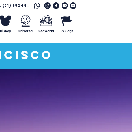
Fale com o especialista: (21) 99244 7796
Disney
Universal
SeaWorld
Six Flags
ncisco