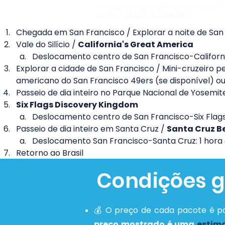
Viu algum parque que não conhece? C
mais no
GUIA DE PARQUES!
Chegada em San Francisco / Explorar a noite de San
Vale do Silício / 
California's Great America
Deslocamento centro de San Francisco-Californi
Explorar a cidade de San Francisco / Mini-cruzeiro p
americano do San Francisco 49ers (se disponível) ou 
Passeio de dia inteiro no Parque Nacional de Yosemit
Six Flags Discovery Kingdom
Deslocamento centro de San Francisco-Six Flag
Passeio de dia inteiro em Santa Cruz / 
Santa Cruz B
Deslocamento San Francisco-Santa Cruz: 1 hora 
Retorno ao Brasil
Condições g
💰 O preço de cada pacote é po
preço mostrado é uma
estim