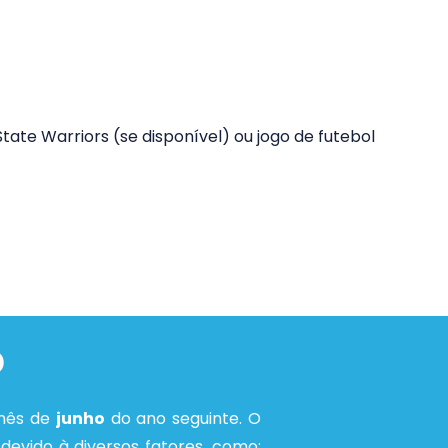
ate Warriors (se disponível) ou jogo de futebol 
o
 mês de
junho
do ano seguinte. O
devido à diversos fatores, como: