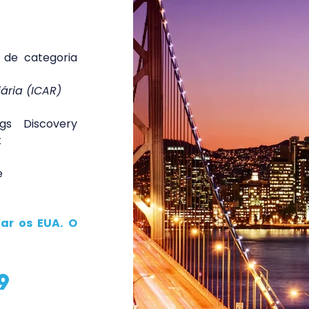
de categoria 
ária (ICAR)
gs Discovery 
k
e
ar os EUA. O 
9