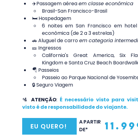
✈️Passagem aérea 
em classe econômica
Brasil-San Francisco-Brasil
🛏️ Hospedagem 
6 noites em San Francisco em hotel 
econômica (de 2 a 3 estrelas)
🚗 Aluguel de carro 
em categoria intermedi
🎫 Ingressos
California's Great America, Six Fla
Kingdom e Santa Cruz Beach Boardwal
🪂 Passeios
Passeio ao Parque Nacional de Yosemit
🔒 Seguro Viagem
🛂 
ATENÇÃO
: 
É necessário visto para visit
visto é de responsabilidade do viajante.
A PARTIR
11.99
EU QUERO!
DE*