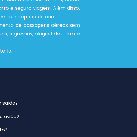
arro e seguro viagem. Além disso,
 em outra época do ano.
amento de passagens aéreas sem
, ingressos, aluguel de carro e
eria.
r saído?
ro avião?
to?