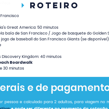
ROTEIRO
onheça
 Francisco
a's Great America: 50 minutos
ela baía de San Francisco / Jogo de basquete do Golden St
jogo de baseball do San Francisco Giants (se disponível)
e
s Discovery Kingdom: 40 minutos
each Boardwalk
e 30 minutos
erais e de pagament
r pessoa e calculado para 2 adultos, para viagem no
ativa
e pode ser diferente no momento da cotação