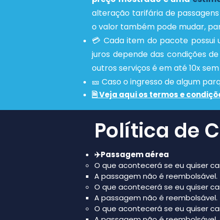
alteração tarifária de passagens
o valor também pode muda
r, p
💳 Cada item do pacote possui
juros depende das condições de
outros serviços é em até 10x sem 
🎫
Caso o ingresso de algum parqu
🗎
Veja aqui os termos e condiç
õ
Política de
✈️Passagem aérea
O que acontecerá se eu quiser ca
A passagem não é reembolsável.
O que acontecerá se eu quiser can
A passagem não é reembolsável.
O que acontecerá se eu quiser c
A passagem não é reembolsável.