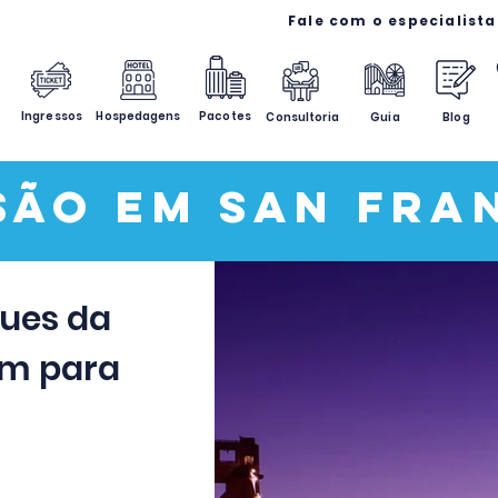
Ingressos
Hospedagens
Pacotes
Consultoria
Guia
Blog
são em San Fra
ques da
am para