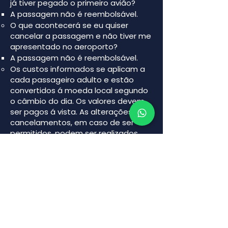
já tiver pegado o primeiro avião?
A passagem não é reembolsável.
O que acontecerá se eu quiser
cancelar a passagem e não tiver me
apresentado no aeroporto?
A passagem não é reembolsável.
Os custos informados se aplicam a
cada passageiro adulto e estão
convertidos á moeda local segundo
o câmbio do dia. Os valores devem
ser pagos á vista. As alterações e os
cancelamentos, em caso de ser
permitidos, podem ser realizados
até 24 horas antes do embarque e
durante um ano a partir da data da
compra. As taxas de serviço a
companhia cobrados na reserva
original não serão reembolsados.
🛏️ Hospedagem
As tarifas promocionais não permite
realizar alterações ou