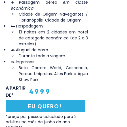
✈️Passagem aérea 
em classe 
econômica
Cidade de Origem-Navegantes / 
Florianópolis-Cidade de Origem
🛏️ Hospedagem
13 noites em 2 cidades em hotel 
de categoria econômica (de 2 a 3 
estrelas)
🚗 Aluguel de carro
Durante toda a viagem
🎫 Ingressos
Beto Carrero World, Cascaneia, 
Parque Unipraias, Alles Park e Água 
Show Park
A PARTIR
4999
DE*
EU QUERO!
*preço por pessoa calculado para 2
adultos no mês de junho do ano