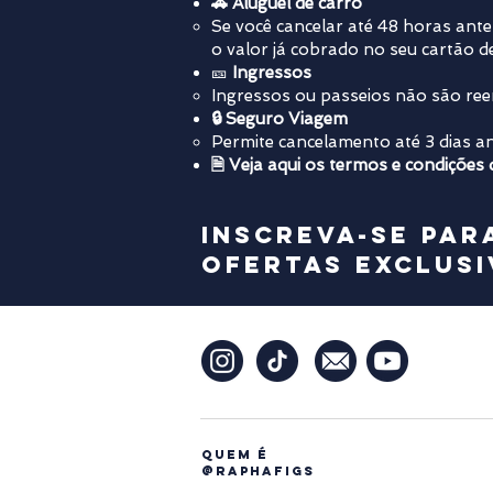
🚗 Aluguel de carro
​Se você cancelar até 48 horas an
o valor já cobrado no seu cartão de
🎫
Ingressos
Ingressos ou passeios não são re
🔒 Seguro Viagem
Permite cancelamento até 3 dias an
🗎 Veja aqui os termos e condições
Inscreva-se par
ofertas exclusi
Quem é
@raphafigs