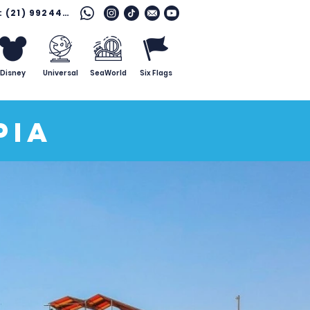
Fale com o especialista: (21) 99244 7796
Disney
Universal
SeaWorld
Six Flags
pia