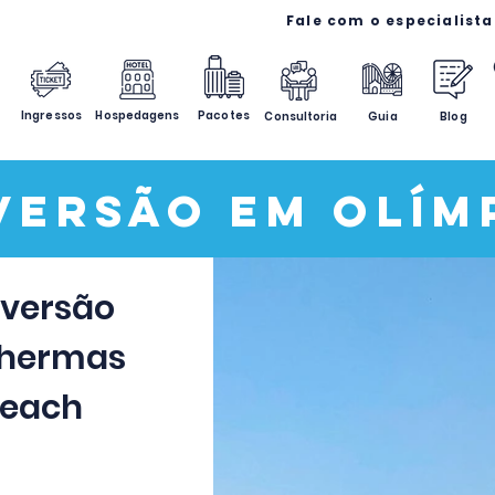
Ingressos
Hospedagens
Pacotes
Consultoria
Guia
Blog
versão em Olím
iversão
 Thermas
Beach