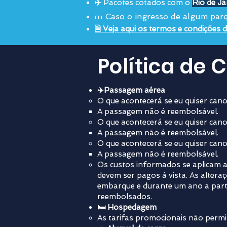
✈️
Pacotes cotados com o
R
io de J
🎫
Caso o ingresso de algum parqu
🗎
Veja aqui os termos e condiç
ões 
Política de
✈️Passagem aérea
O que acontecerá se eu quiser canc
A passagem não é reembolsável.
O que acontecerá se eu quiser canc
A passagem não é reembolsável.
O que acontecerá se eu quiser can
A passagem não é reembolsável.
Os custos informados se aplicam a
devem ser pagos á vista. As altera
embarque e durante um ano a parti
reembolsados.
🛏️ Hospedagem
As tarifas promocionais não permit