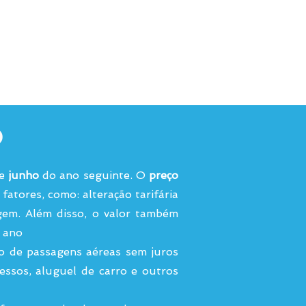
o
de
junho
do ano seguinte. O
preço
fatores, como: alteração tarifária
gem. Além disso, o valor também
o ano
o de passagens aéreas sem juros
ssos, aluguel de carro e outros