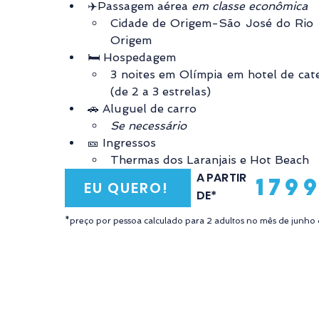
✈️Passagem aérea 
em classe econômica
Cidade de Origem-São José do Rio 
Origem
🛏️ Hospedagem
3 noites em Olímpia em hotel de cat
(de 2 a 3 estrelas)
🚗 Aluguel de carro
Se necessário
🎫 Ingressos
Thermas dos Laranjais e Hot Beach
A PARTIR
179
EU QUERO!
DE*
*preço por pessoa calculado para 2 adultos no mês de junho 