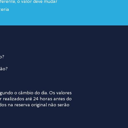
iferente, o valor deve mudar
eria
do?
ião?
egundo o câmbio do dia. Os valores
r realizados até 24 horas antes do
os na reserva original não serão