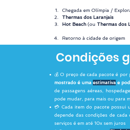
Chegada em Olímpia / Explora
Thermas dos Laranjais
Hot Beach
 (ou 
Thermas dos L
Retorno à cidade de origem
Condições g
💰 O preço de cada pacote é por
mostrado é uma
estimativa
e pod
de passagens aéreas, hospedage
pode mudar, para mais ou para m
💳 Cada item do pacote possui
depende das condições de cada 
serviços é em até 10x sem juros