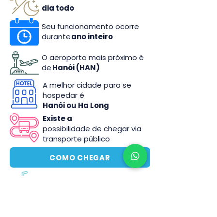
dia todo
Seu funcionamento ocorre
durante
ano inteiro
O aeroporto mais próximo é
de
Hanói (HAN)
A melhor cidade para se
hospedar é
Hanói ou Ha Long
Existe a
possibilidade de chegar via
transporte público
COMO CHEGAR
O parque dispõe de
lanchonetes e
restaurantes