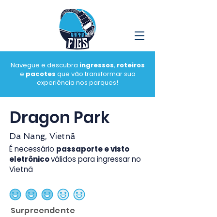
Navegue e descubra
ingressos
,
roteiros
e
pacotes
que vão transformar sua
experiência nos parques!
Dragon Park
Da Nang, Vietnã
É necessário
passaporte e visto
eletrônico
válidos para ingressar no
Vietnã
classificação média é 3 de 5
Surpreendente