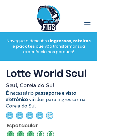
Navegue e descubra
ingressos
,
roteiros
e
pacotes
que vão transformar sua
experiência nos parques!
Lotte World Seul
Seul, Coreia do Sul
É necessário
passaporte e visto
eletrônico
válidos para ingressar na
Coreia do Sul
classificação média é 4 de 5
Espetacular