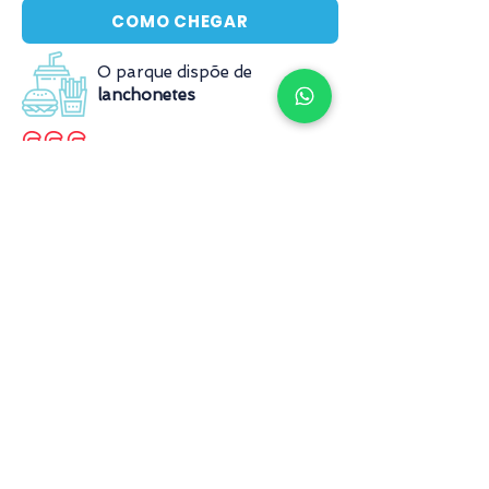
COMO CHEGAR
O parque dispõe de
lanchonetes
Suas filas são
tranquilas (até 30 min)
Não há
possibilidade de comprar
fura-fila
Inscreva-se para receber
ofertas exclusivas
Inscrever