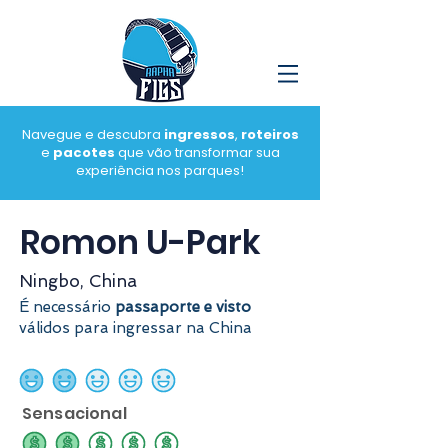
Navegue e descubra
ingressos
,
roteiros
e
pacotes
que vão transformar sua
experiência nos parques!
Romon U-Park
Ningbo, China
É necessário
passaporte e visto
válidos para ingressar na China
classificação média é 2 de 5
Sensacional