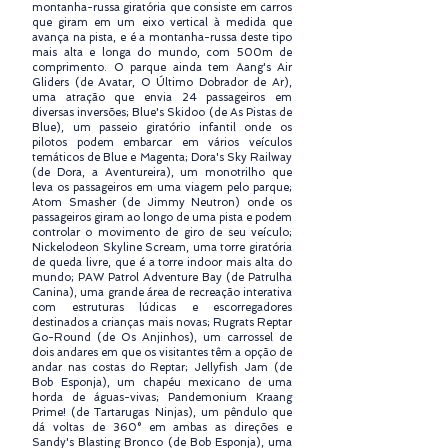
montanha-russa giratória que consiste em carros
que giram em um eixo vertical à medida que
avança na pista, e é a montanha-russa deste tipo
mais alta e longa do mundo, com 500m de
comprimento. O parque ainda tem Aang's Air
Gliders (de Avatar, O Último Dobrador de Ar),
uma atração que envia 24 passageiros em
diversas inversões; Blue's Skidoo (de As Pistas de
Blue), um passeio giratório infantil onde os
pilotos podem embarcar em vários veículos
temáticos de Blue e Magenta; Dora's Sky Railway
(de Dora, a Aventureira), um monotrilho que
leva os passageiros em uma viagem pelo parque;
Atom Smasher (de Jimmy Neutron) onde os
passageiros giram ao longo de uma pista e podem
controlar o movimento de giro de seu veículo;
Nickelodeon Skyline Scream, uma torre giratória
de queda livre, que é a torre indoor mais alta do
mundo; PAW Patrol Adventure Bay (de Patrulha
Canina), uma grande área de recreação interativa
com estruturas lúdicas e escorregadores
destinados a crianças mais novas; Rugrats Reptar
Go-Round (de Os Anjinhos), um carrossel de
dois andares em que os visitantes têm a opção de
andar nas costas do Reptar; Jellyfish Jam (de
Bob Esponja), um chapéu mexicano de uma
horda de águas-vivas; Pandemonium Kraang
Prime! (de Tartarugas Ninjas), um pêndulo que
dá voltas de 360° em ambas as direções e
Sandy's Blasting Bronco (de Bob Esponja), uma