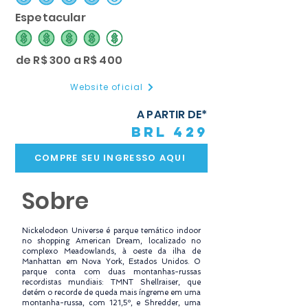
classificação média é 4 de 5
Espetacular
classificação média é 4 de 5
de R$ 300 a R$ 400
Website oficial
A PARTIR DE*
BRL 429
COMPRE SEU INGRESSO AQUI
Sobre
Nickelodeon Universe é parque temático indoor
no shopping American Dream, localizado no
complexo Meadowlands, à oeste da ilha de
Manhattan em Nova York, Estados Unidos. O
parque conta com duas montanhas-russas
recordistas mundiais: TMNT Shellraiser, que
detém o recorde de queda mais íngreme em uma
montanha-russa, com 121,5º, e Shredder, uma