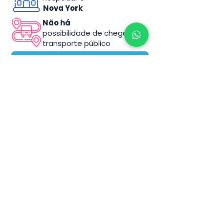
Nova York
Não há
possibilidade de chegar via
transporte público
COMO CHEGAR
O parque dispõe de
lanchonetes e
restaurantes no American
Dream
Suas filas são
tranquilas (até 30min)
Existe a
possibilidade de comprar
fura-fila