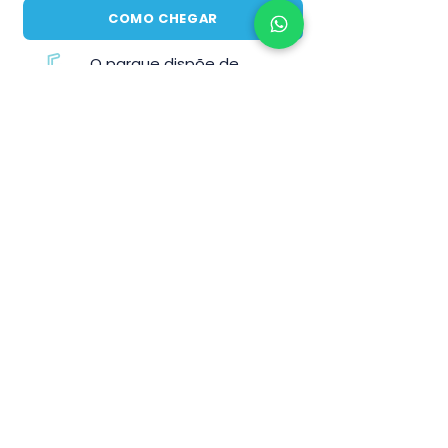
COMO CHEGAR
O parque dispõe de
lanchonetes e
restaurantes
Suas filas são
intensas (60min ou mais)
Existe a
possibilidade de comprar
fura-fila
pelo valor de
R$ 500 a R$ 1.100
ou
R$
50 a R$ 100
por atração
Inscreva-se para receber
ofertas exclusivas