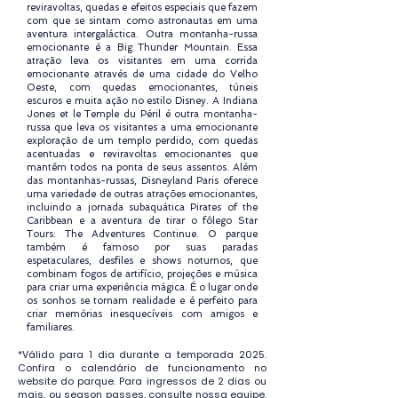
reviravoltas, quedas e efeitos especiais que fazem
com que se sintam como astronautas em uma
aventura intergaláctica. Outra montanha-russa
emocionante é a Big Thunder Mountain. Essa
atração leva os visitantes em uma corrida
emocionante através de uma cidade do Velho
Oeste, com quedas emocionantes, túneis
escuros e muita ação no estilo Disney. A Indiana
Jones et le Temple du Péril é outra montanha-
russa que leva os visitantes a uma emocionante
exploração de um templo perdido, com quedas
acentuadas e reviravoltas emocionantes que
mantêm todos na ponta de seus assentos. Além
das montanhas-russas, Disneyland Paris oferece
uma variedade de outras atrações emocionantes,
incluindo a jornada subaquática Pirates of the
Caribbean e a aventura de tirar o fôlego Star
Tours: The Adventures Continue. O parque
também é famoso por suas paradas
espetaculares, desfiles e shows noturnos, que
combinam fogos de artifício, projeções e música
para criar uma experiência mágica. É o lugar onde
os sonhos se tornam realidade e é perfeito para
criar memórias inesquecíveis com amigos e
familiares.
*Válido para 1 dia durante a temporada 2025.
Confira o calendário de funcionamento no
website do parque. Para ingressos de 2 dias ou
mais, ou season passes, consulte nossa equipe.