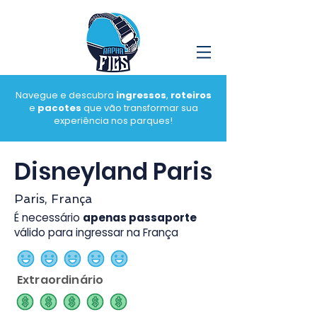
Navegue e descubra
ingressos
,
roteiros
e
pacotes
que vão transformar sua
experiência nos parques!
Disneyland Paris
Paris, França
É necessário
apenas passaporte
válido para ingressar na França
classificação média é 5 de 5
Extraordinário
classificação média é 5 de 5