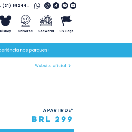
Fale com o especialista: (21) 99244 7796
Disney
Universal
SeaWorld
Six Flags
eriência nos parques!
Website oficial
A PARTIR DE*
BRL 299