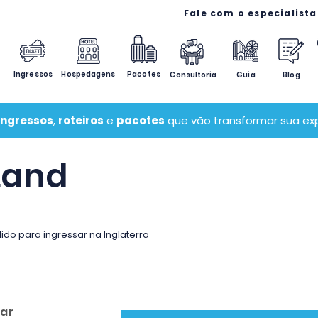
Ingressos
Hospedagens
Pacotes
Consultoria
Guia
Blog
ingressos
,
roteiros
e
pacotes
que vão transformar sua exp
Land
lido para ingressar na Inglaterra
lar