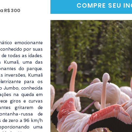
COMPRE SEU IN
 a R$ 300
ático emocionante
, conhecido por suas
 de todas as idades.
a Kumali, uma das
nantes do parque.
as inversões, Kumali
letrizante para os
o Jumbo, conhecida
nações na queda em
ece giros e curvas
antes gritarem de
ontanha-russa de
es de zero a 96 km/h
oporcionando uma