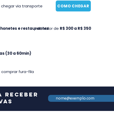
 chegar via transporte
COMO CHEGAR
honetes e restaurantes
pelo valor de
R$ 300 a R$ 350
s (30 a 60min)
 comprar fura-fila
a receber
vas