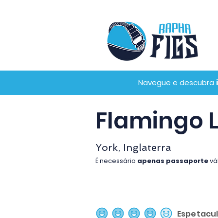
Navegue e descubra
Flamingo 
York, Inglaterra
É necessário
apenas passaporte
vá
Espetacu
classificação média é 4 de 5