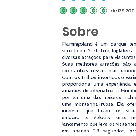
de R$ 200
classificação média é 3 de 5
Sobre
Flamingoland é um parque tem
situado em Yorkshire, Inglaterra
diversas atrações para visitantes
Suas melhores atrações são 
montanhas-russas mais emocio
Com os trilhos invertidos e vári
proporciona uma experiência e
amantes de adrenalina; a Mumb
por ter uma das maiores incli
uma montanha-russa. Ela ofer
intensas que fazem os visit
emoção; a Velocity, uma m
lançamento que leva os visitant
em apenas 2,8 segundos, pr