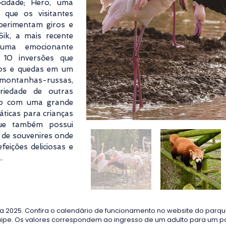
cidade; Hero, uma
 que os visitantes
perimentam giros e
Sik, a mais recente
uma emocionante
10 inversões que
ros e quedas em um
 montanhas-russas,
riedade de outras
ico com uma grande
áticas para crianças
que também possui
s de souvenires onde
feições deliciosas e
.
a 2025. Confira o calendário de funcionamento no website do parque
uipe. Os valores correspondem ao ingresso de um adulto para um p