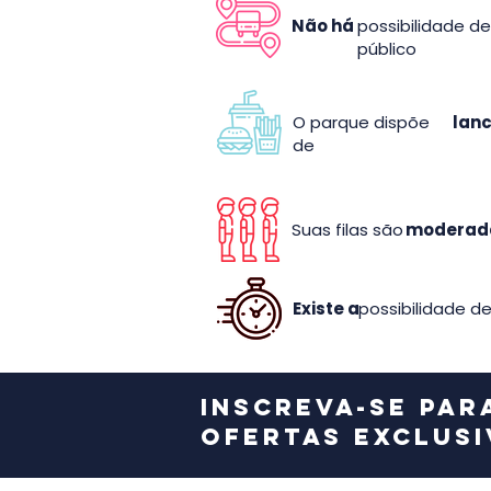
Não há
possibilidade de
público
O parque dispõe
lanc
de
Suas filas são
moderada
Existe a
possibilidade de
Inscreva-se par
ofertas exclusi