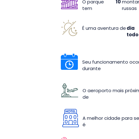
O parque
10
monta
tem
russas
É uma aventura de
dia
todo
Seu funcionamento oco
durante
O aeroporto mais próxi
de
A melhor cidade para s
é