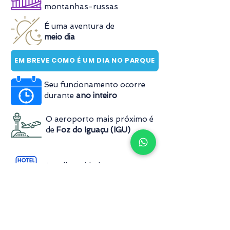
montanhas-russas
É uma aventura de
meio dia
EM BREVE COMO É UM DIA NO PARQUE
Seu funcionamento ocorre
durante
ano inteiro
O aeroporto mais próximo é
de
Foz do Iguaçu (IGU)
A melhor cidade para se
hospedar é
Foz do Iguaçu
Existe a
possibilidade de chegar via
transporte público