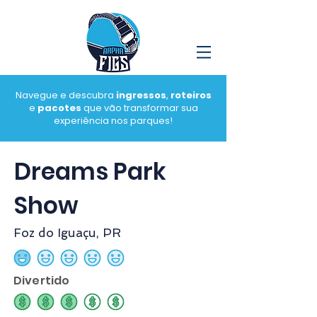
Navegue e descubra
ingressos
,
roteiros
e
pacotes
que vão transformar sua
experiência nos parques!
Dreams Park
Show
Foz do Iguaçu, PR
classificação média é 1 de 5
Divertido
classificação média é 3 de 5