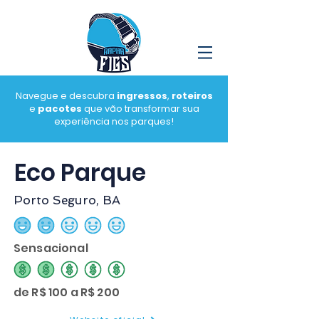
Navegue e descubra
ingressos
,
roteiros
e
pacotes
que vão transformar sua
experiência nos parques!
Eco Parque
Porto Seguro, BA
classificação média é 2 de 5
Sensacional
classificação média é 2 de 5
de R$ 100 a R$ 200