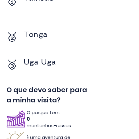
🥇
🥈
Tonga
🥉
Uga Uga
O que devo saber para
a minha visita?
O parque tem
0
montanhas-russas
É uma aventura de