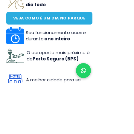
dia todo
VEJA COMO É UM DIA NO PARQUE
Seu funcionamento ocorre
durante
ano inteiro
O aeroporto mais próximo é
de
Porto Seguro (BPS)
A melhor cidade para se
hospedar é
Porto Seguro
Existe a
possibilidade de chegar via
transporte público
COMO CHEGAR