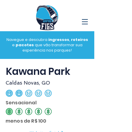
Navegue e descubra
ingressos
,
roteiros
e
pacotes
que vão transformar sua
experiência nos parques!
Kawana Park
Caldas Novas, GO
classificação média é 2 de 5
Sensacional
classificação média é 1 de 5
menos de R$ 100