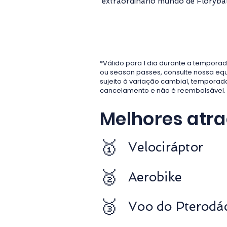
extraordinário mundo de Floryb
*Válido para 1 dia durante a temporad
ou season passes, consulte nossa eq
sujeito à variação cambial, temporad
cancelamento e não é reembolsável.
Melhores atr
🥇
Velociráptor
🥈
Aerobike
🥉
Voo do Pterodác