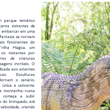
m parque temático
anta visitantes de
ra embarcar em uma
 fantasia se tornam
ais fascinantes do
rilha Mágica, um
os visitantes por
etos de criaturas
sagens incríveis. O
dicada aos amantes
cas. Esculturas
dornam o cenário,
única e cativante.
 a montanha-russa
ho começa a subir
o do brinquedo, até
velocidade, criando