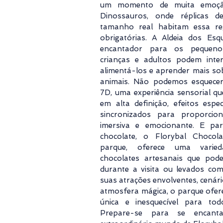
um momento de muita emoçã
Dinossauros, onde réplicas 
tamanho real habitam essa re
obrigatórias. A Aldeia dos Es
encantador para os pequenos 
crianças e adultos podem inter
alimentá-los e aprender mais so
animais. Não podemos esquecer
7D, uma experiência sensorial q
em alta definição, efeitos espe
sincronizados para proporci
imersiva e emocionante. E p
chocolate, o Florybal Chocola
parque, oferece uma varied
chocolates artesanais que pod
durante a visita ou levados c
suas atrações envolventes, cenár
atmosfera mágica, o parque ofer
única e inesquecível para tod
Prepare-se para se encant