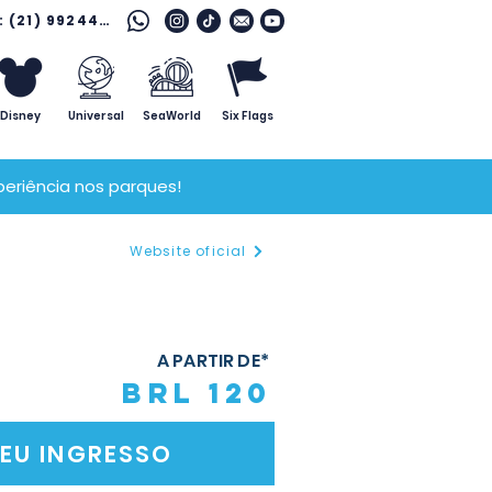
Fale com o especialista: (21) 99244 7796
Disney
Universal
SeaWorld
Six Flags
eriência nos parques!
Website oficial
A PARTIR DE*
BRL 120
EU INGRESSO