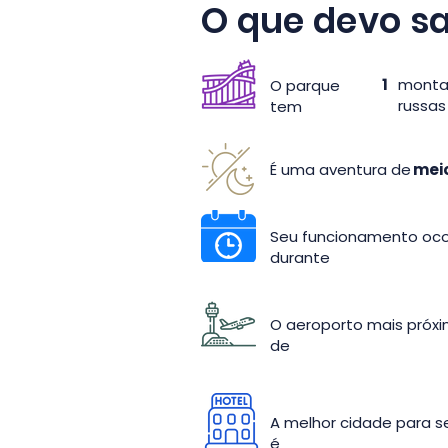
O que devo sa
1
monta
O parque
russas
tem
É uma aventura de
meio
Seu funcionamento oco
durante
O aeroporto mais próx
de
A melhor cidade para 
é