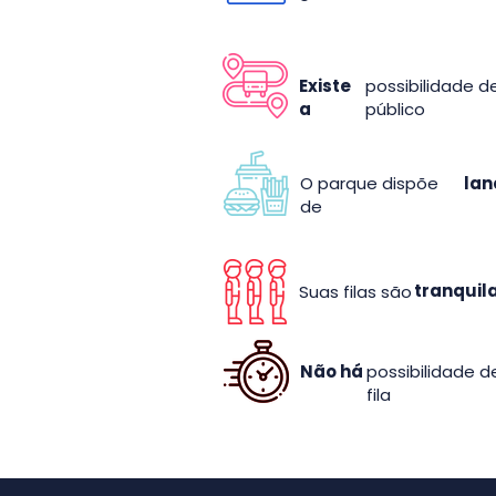
Existe
possibilidade d
a
público
O parque dispõe
lan
de
tranquil
Suas filas são
Não há
possibilidade d
fila