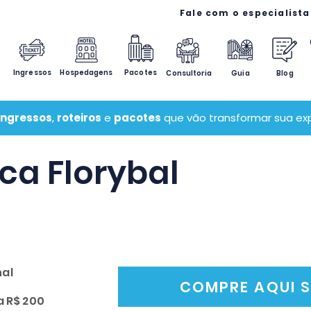
Ingressos
Hospedagens
Pacotes
Consultoria
Guia
Blog
ingressos
,
roteiros
e
pacotes
que vão transformar sua exp
ca Florybal
al
COMPRE AQUI S
a R$ 200