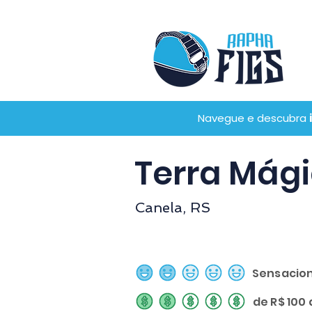
Navegue e descubra
Terra Mági
Canela, RS
Sensacion
classificação média é 2 de 5
de R$ 100 
classificação média é 2 de 5