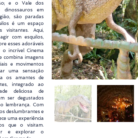
o; e o Vale dos
de dinossauros em
gião, são paradas
quilos é um espaço
visitantes. Aqui,
agir com esquilos,
bre esses adoráveis
 o incrível Cinema
ue combina imagens
ciais e movimentos
onar uma sensação
ara os amantes de
tes, integrado ao
ade deliciosa de
em ser degustados
omo lembrança. Com
ios deslumbrantes e
ece uma experiência
os que o visitam.
ar e explorar o