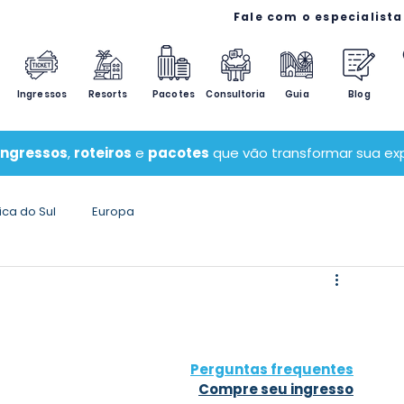
Ingressos
Resorts
Pacotes
Consultoria
Guia
Blog
ingressos
,
roteiros
e
pacotes
que vão transformar sua exp
ca do Sul
Europa
Perguntas frequentes
Compre seu ingresso