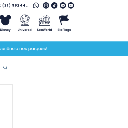
Fale com o especialista: (21) 99244 7796
Disney
Universal
SeaWorld
Six Flags
eriência nos parques!