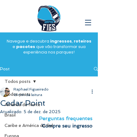
Navegue e descubra
ingressos
,
roteiros
e
pacotes
que vão transformar sua
experiência nos parques!
Post
Todos posts
Raphael Figueiredo
Todos posts
13 min de leitura
Cedar Point
América do Norte
Atualizado:
5 de dez. de 2025
Brasil
Perguntas frequentes
Caribe e América do Sul
Compre seu ingresso
Europa