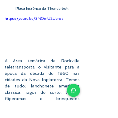
Placa histórica da Thunderbolt
https://youtu.be/3MOmU2Uenss
A área temática de Rockville 
teletransporta o visitante para a 
época da década de 1960 nas 
cidades da Nova Inglaterra. Temos 
de tudo: lanchonete americana 
clássica, jogos de sorte, teatro, 
fliperamas e brinquedos 
tradicionais, como as Teacups. 
Pertinho dela, fica as três torres do 
Scream!, em que você poderá 