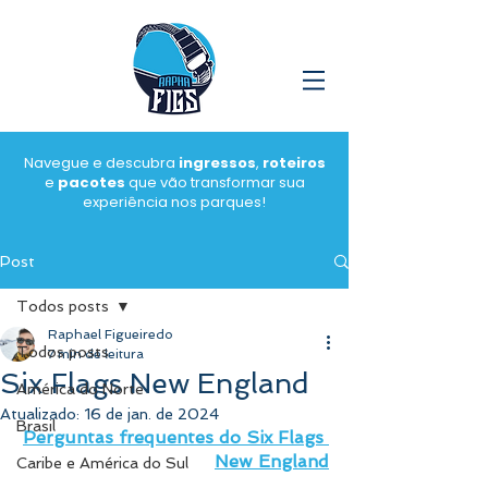
Navegue e descubra
ingressos
,
roteiros
e
pacotes
que vão transformar sua
experiência nos parques!
Post
Todos posts
Raphael Figueiredo
Todos posts
7 min de leitura
Six Flags New England
América do Norte
Atualizado:
16 de jan. de 2024
Brasil
Perguntas frequentes do Six Flags 
New England
Caribe e América do Sul