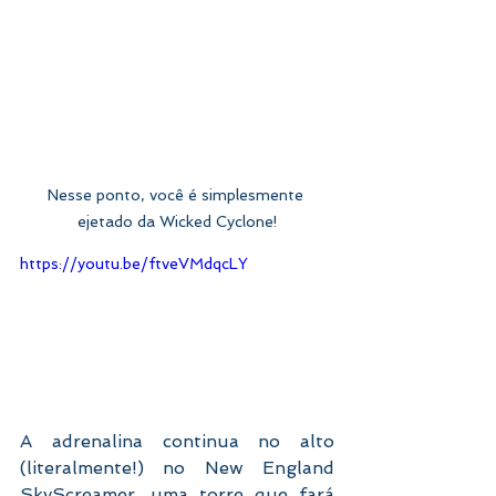
Nesse ponto, você é simplesmente 
ejetado da Wicked Cyclone!
https://youtu.be/ftveVMdqcLY
A adrenalina continua no alto 
(literalmente!) no New England 
SkyScreamer, uma torre que fará 