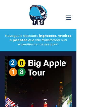
Navegue e descubra
ingressos
,
roteiros
e
pacotes
que vão transformar sua
experiência nos parques!