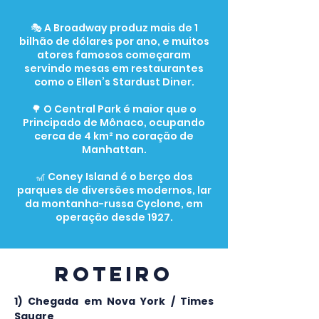
🎭 A Broadway produz mais de 1
bilhão de dólares por ano, e muitos
atores famosos começaram
servindo mesas em restaurantes
como o Ellen’s Stardust Diner.
🌳 O Central Park é maior que o
Principado de Mônaco, ocupando
cerca de 4 km² no coração de
Manhattan.
🎢 Coney Island é o berço dos
parques de diversões modernos, lar
da montanha-russa Cyclone, em
operação desde 1927.
roteiro
1) Chegada em Nova York / Times 
Square