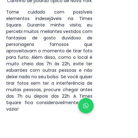
Carrinho de podrão típico de Nova York
Tome cuidado com possíveis 
elementos indesejáveis na Times 
Square. Durante minha visita, eu 
percebi muitos meliantes vestidos com 
fantasias de gosto duvidoso de 
personagens famosos que 
aproveitavam o momento de tirar foto 
para furto. Além disso, como o local é 
muito cheio das 7h às 22h, evite ter 
esbarrões com outras pessoas e não 
deixe nada no seu bolso. Se você quiser 
tirar fotos sem ter a interferência de 
muitas pessoas, procure chegar antes 
das 7h ou depois das 22h. A Times 
Square fica consideravelmente mais 
vazia!
Opte por chegar na Times Square de 
metrô, assim como em qualquer ponto 
que você for na cidade de Nova York. O 