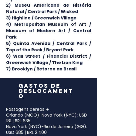
2) Museu Americano de História 
Natural / Central Park / Wicked
3) Highline / Greenwich Village
4) Metropolitan Museum of Art / 
Museum of Modern Art / Central 
Park
5) Quinta Avenida / Central Park / 
Top of the Rock / Bryant Park
6) Wall Street / Financial District / 
Greenwich Village / The Lion King
7) Brooklyn / Retorno ao Brasil​​
GASTOS DE
DESLOCAMENT
O
Passagens aéreas ✈️
Orlando (MCO)-Nova York (NYC): USD
181 | BRL 635
Nova York (NYC)-Rio de Janeiro (GIG):
USD 685 | BRL 2.400