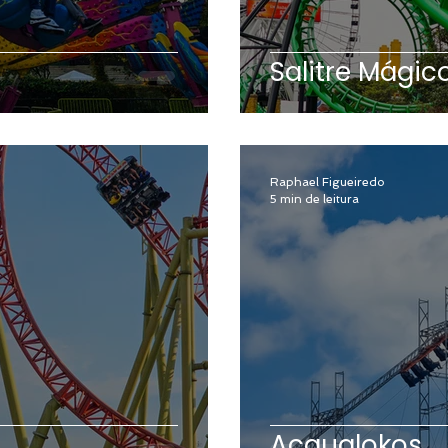
a
Salitre Mágic
Raphael Figueiredo
5 min de leitura
Acqualokos