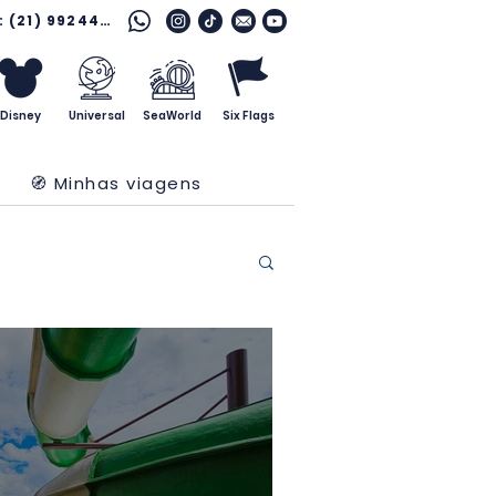
Fale com o especialista: (21) 99244 7796
Disney
Universal
SeaWorld
Six Flags
🧭 Minhas viagens