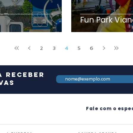
Fun Park Vian
2
3
4
5
6
a receber
vas
Fale com o espec