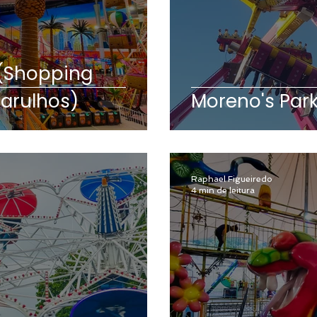
 (Shopping
uarulhos)
Moreno's Par
Raphael Figueiredo
4 min de leitura